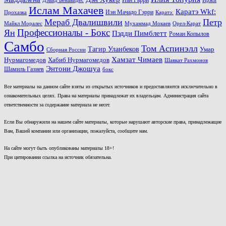
Дэвид Бенавидес
Иржи
Ислам Махачев
Каратэ Wkf:
Иэн Мачадо Гэрри
Прохазка
Каратэ:
Мераб Двалишвили
Петр
Майкл Моралес
Мухаммад Мокаев
Орел-Карат
Ян
Профессионалы - Бокс
Пэдди Пимблетт
Роман Копылов
Самбо
Том Аспинэлл
Тагир Уланбеков
Умар
Сборная России
Хамзат Чимаев
Нурмагомедов
Хабиб Нурмагомедов
Шавкат Рахмонов
Энтони Джошуа
Шамиль Газиев
бокс
Все материалы на данном сайте взяты из открытых источников и предоставляются исключительно в
ознакомительных целях. Права на материалы принадлежат их владельцам. Администрация сайта
ответственности за содержание материала не несет.
Если Вы обнаружили на нашем сайте материалы, которые нарушают авторские права, принадлежащие
Вам, Вашей компании или организации, пожалуйста, сообщите нам.
На сайте могут быть опубликованы материалы 18+!
При цитировании ссылка на источник обязательна.