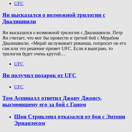
UFC
Ян высказался о возможной трилогии с
Двалишвили
Ян высказался о возможной трилогии с Двалишвили. Петр
Ян считает, что мог бы провести и третий бой с Мерабом
Двалишвили. «Мераб заслуживает реванша, попросит он его
сам или это решение примет UFC. Если я выиграю, то
трилогия будет очень крутой…
UFC
Ян получил подарок от UFC
UFC
Том Аспиналл ответил Джону Джонсу,
высмеявшему его за бой с Ганом
Шон Стрикленд отказался от боя с Энтони
Эрнандесом