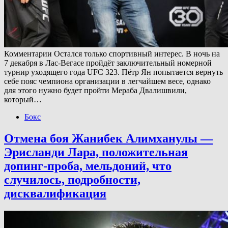
Комментарии Остался только спортивный интерес. В ночь на
7 декабря в Лас-Вегасе пройдёт заключительный номерной
турнир уходящего года UFC 323. Пётр Ян попытается вернуть
себе пояс чемпиона организации в легчайшем весе, однако
для этого нужно будет пройти Мераба Двалишвили,
который…
Бокс
Отмена боя Жанибек Алимханулы —
Эрисланди Лара, положительная
допинг-проба, мельдоний, что
случилось, подробности,
дисквалификация