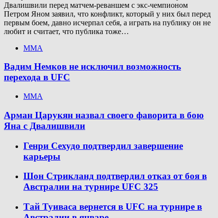
Двалишвили перед матчем-реваншем с экс-чемпионом
Петром Яном заявил, что конфликт, который у них был перед
первым боем, давно исчерпал себя, а играть на публику он не
любит и считает, что публика тоже…
ММА
Вадим Немков не исключил возможность
перехода в UFC
ММА
Арман Царукян назвал своего фаворита в бою
Яна с Двалишвили
Генри Сехудо подтвердил завершение
карьеры
Шон Стрикланд подтвердил отказ от боя в
Австралии на турнире UFC 325
Тай Туиваса вернется в UFC на турнире в
Австралии в январе