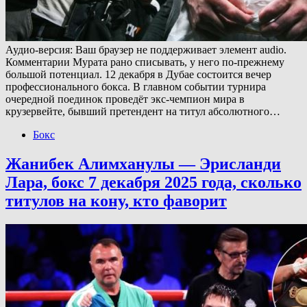
Аудио-версия: Ваш браузер не поддерживает элемент audio.
Комментарии Мурата рано списывать, у него по-прежнему
большой потенциал. 12 декабря в Дубае состоится вечер
профессионального бокса. В главном событии турнира
очередной поединок проведёт экс-чемпион мира в
крузервейте, бывший претендент на титул абсолютного…
Бокс
Жанибек Алимханулы — Эрисланди
Лара, бокс 7 декабря 2025 года, сколько
титулов на кону, кто фаворит