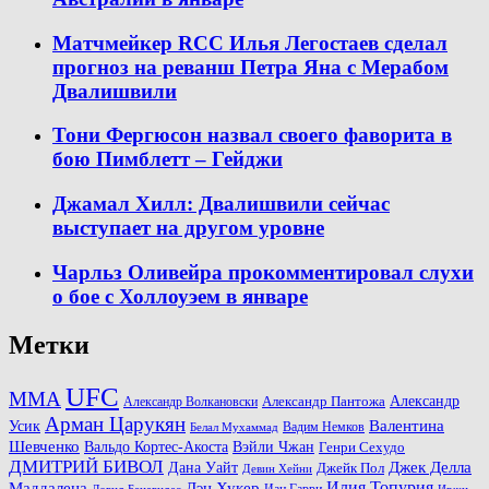
Матчмейкер RCC Илья Легостаев сделал
прогноз на реванш Петра Яна с Мерабом
Двалишвили
Тони Фергюсон назвал своего фаворита в
бою Пимблетт – Гейджи
Джамал Хилл: Двалишвили сейчас
выступает на другом уровне
Чарльз Оливейра прокомментировал слухи
о бое с Холлоуэем в январе
Метки
UFC
MMA
Александр
Александр Волкановски
Александр Пантожа
Арман Царукян
Валентина
Усик
Вадим Немков
Белал Мухаммад
Шевченко
Вальдо Кортес-Акоста
Вэйли Чжан
Генри Сехудо
ДМИТРИЙ БИВОЛ
Джек Делла
Дана Уайт
Джейк Пол
Девин Хейни
Маддалена
Илия Топурия
Дэн Хукер
Иан Гарри