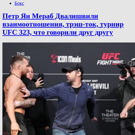
Бокс
Петр Ян Мераб Двалишвили
взаимоотношения, трэш-ток, турнир
UFC 323, что говорили друг другу