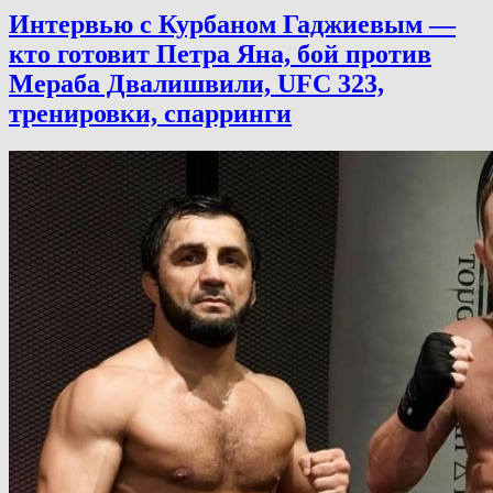
Интервью с Курбаном Гаджиевым —
кто готовит Петра Яна, бой против
Мераба Двалишвили, UFC 323,
тренировки, спарринги