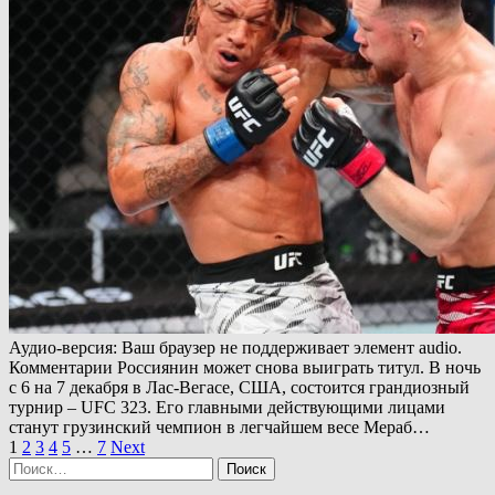
Аудио-версия: Ваш браузер не поддерживает элемент audio.
Комментарии Россиянин может снова выиграть титул. В ночь
с 6 на 7 декабря в Лас-Вегасе, США, состоится грандиозный
турнир – UFC 323. Его главными действующими лицами
станут грузинский чемпион в легчайшем весе Мераб…
Пагинация
1
2
3
4
5
…
7
Next
Найти:
записей