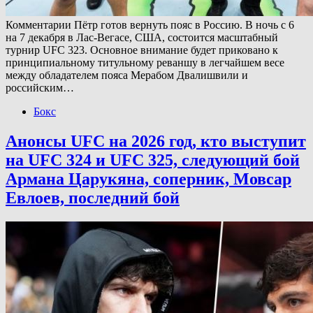
Комментарии Пётр готов вернуть пояс в Россию. В ночь с 6
на 7 декабря в Лас-Вегасе, США, состоится масштабный
турнир UFC 323. Основное внимание будет приковано к
принципиальному титульному реваншу в легчайшем весе
между обладателем пояса Мерабом Двалишвили и
российским…
Бокс
Анонсы UFC на 2026 год, кто выступит
на UFC 324 и UFC 325, следующий бой
Армана Царукяна, соперник, Мовсар
Евлоев, последний бой