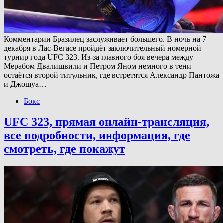
Комментарии Бразилец заслуживает большего. В ночь на 7
декабря в Лас-Вегасе пройдёт заключительный номерной
турнир года UFC 323. Из-за главного боя вечера между
Мерабом Двалишвили и Петром Яном немного в тени
остаётся второй титульник, где встретятся Александр Пантожа
и Джошуа…
Бокс
UFC 323, прямая онлайн-трансляция,
все подробности, информация, где
смотреть, где покажут