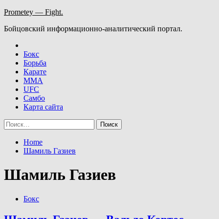
Skip
Prometey — Fight.
to
Бойцовский информационно-аналитический портал.
content
Бокс
Борьба
Карате
ММА
UFC
Самбо
Карта сайта
Найти:
Home
Шамиль Газиев
Шамиль Газиев
Бокс