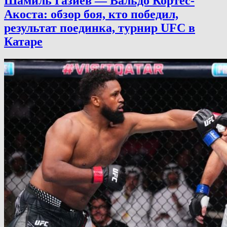
Шамиль Газиев — Вальдо Кортес-
Акоста: обзор боя, кто победил,
результат поединка, турнир UFC в
Катаре