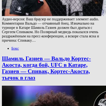
Аудио-версия: Ваш браузер не поддерживает элемент audio.
Комментарии Вальдо — отчаянный боец. Изначально на
турнире в Катаре Шамиль Газиев должен был драться с
Сергеем Спиваком. Но Полярный медведь показался очень
раздражённым на пресс-конференции, а вскоре стала ясна и
причина: Спиваку…
Бокс
Шамиль Газиев — Вальдо Кортес-
Акоста, когда бой, UFC в Катаре,
Газиев — Спивак, Кортес-Акоста,
тычок в глаз