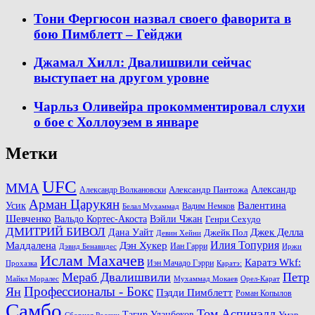
Тони Фергюсон назвал своего фаворита в
бою Пимблетт – Гейджи
Джамал Хилл: Двалишвили сейчас
выступает на другом уровне
Чарльз Оливейра прокомментировал слухи
о бое с Холлоуэем в январе
Метки
UFC
MMA
Александр
Александр Волкановски
Александр Пантожа
Арман Царукян
Валентина
Усик
Вадим Немков
Белал Мухаммад
Шевченко
Вальдо Кортес-Акоста
Вэйли Чжан
Генри Сехудо
ДМИТРИЙ БИВОЛ
Джек Делла
Дана Уайт
Джейк Пол
Девин Хейни
Маддалена
Илия Топурия
Дэн Хукер
Иан Гарри
Дэвид Бенавидес
Иржи
Ислам Махачев
Каратэ Wkf:
Иэн Мачадо Гэрри
Прохазка
Каратэ:
Мераб Двалишвили
Петр
Майкл Моралес
Мухаммад Мокаев
Орел-Карат
Ян
Профессионалы - Бокс
Пэдди Пимблетт
Роман Копылов
Самбо
Том Аспинэлл
Тагир Уланбеков
Умар