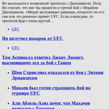
Ян высказался о возможной трилогии с Двалишвили. Петр
Ян считает, что мог бы провести и третий бой с Мерабом
Двалишвили. «Мераб заслуживает реванша, попросит он его
сам или это решение примет UFC. Если я выиграю, то
трилогия будет очень крутой…
UFC
Ян получил подарок от UFC
UFC
Том Аспиналл ответил Джону Джонсу,
высмеявшему его за бой с Ганом
Шон Стрикленд отказался от боя с Энтони
Эрнандесом
Мокаев был готов страховать бой на
турнире UFC
Али Абдель-Азиз хочет, что Махачев
подрался с Усманом