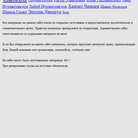
Сборная России
Хамзат Чимаев
Нурмагомедов
Хабиб Нурмагомедов
Шавкат Рахмонов
Энтони Джошуа
Шамиль Газиев
бокс
Все материалы на данном сайте взяты из открытых источников и предоставляются исключительно в
ознакомительных целях. Права на материалы принадлежат их владельцам. Администрация сайта
ответственности за содержание материала не несет.
Если Вы обнаружили на нашем сайте материалы, которые нарушают авторские права, принадлежащие
Вам, Вашей компании или организации, пожалуйста, сообщите нам.
На сайте могут быть опубликованы материалы 18+!
При цитировании ссылка на источник обязательна.