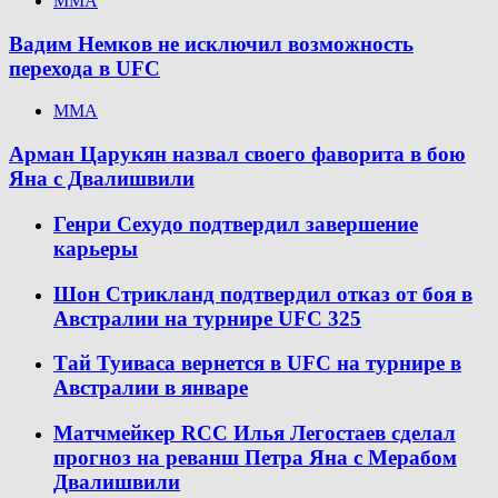
ММА
Вадим Немков не исключил возможность
перехода в UFC
ММА
Арман Царукян назвал своего фаворита в бою
Яна с Двалишвили
Генри Сехудо подтвердил завершение
карьеры
Шон Стрикланд подтвердил отказ от боя в
Австралии на турнире UFC 325
Тай Туиваса вернется в UFC на турнире в
Австралии в январе
Матчмейкер RCC Илья Легостаев сделал
прогноз на реванш Петра Яна с Мерабом
Двалишвили