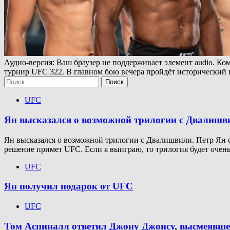
Аудио-версия: Ваш браузер не поддерживает элемент audio. К
турнир UFC 322. В главном бою вечера пройдёт исторический
Найти:
UFC
Ян высказался о возможной трилогии с Двалишв
Ян высказался о возможной трилогии с Двалишвили. Петр Ян с
решение примет UFC. Если я выиграю, то трилогия будет оче
UFC
Ян получил подарок от UFC
UFC
Том Аспиналл ответил Джону Джонсу, высмеявшем