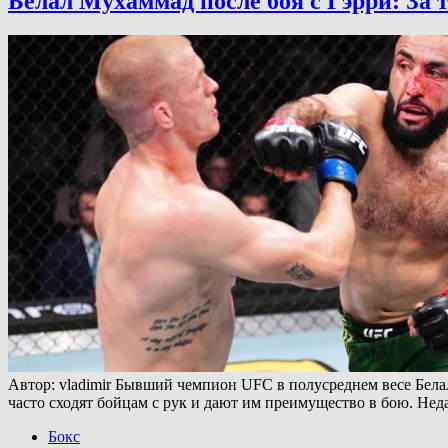
Белал Мухаммад после боя с Гэрри: За 
Автор: vladimir Бывший чемпион UFC в полусреднем весе Белал
часто сходят бойцам с рук и дают им преимущество в бою. Н
Бокс