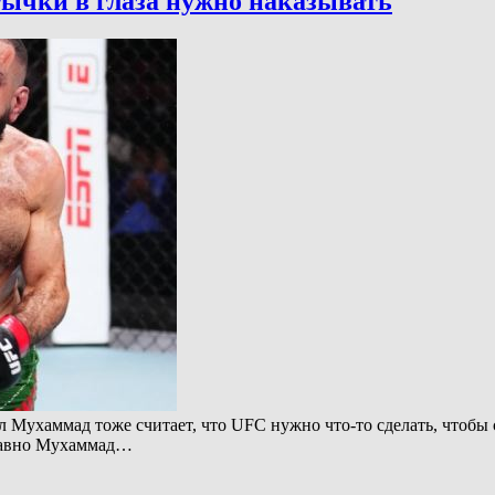
тычки в глаза нужно наказывать
 Мухаммад тоже считает, что UFC нужно что-то сделать, чтобы 
едавно Мухаммад…