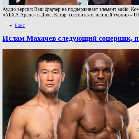
Аудио-версия: Ваш браузер не поддерживает элемент audio. Ко
«АБХА Арене» в Дохе, Катар, состоится огненный турнир – UF
Бокс
Ислам Махачев следующий соперник, по