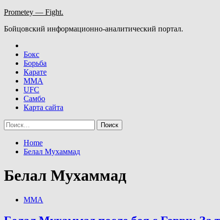
Skip
Prometey — Fight.
to
Бойцовский информационно-аналитический портал.
content
Бокс
Борьба
Карате
ММА
UFC
Самбо
Карта сайта
Найти:
Home
Белал Мухаммад
Белал Мухаммад
ММА