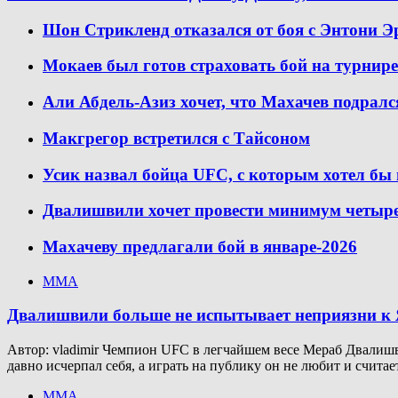
Шон Стрикленд отказался от боя с Энтони Э
Мокаев был готов страховать бой на турнир
Али Абдель-Азиз хочет, что Махачев подралс
Макгрегор встретился с Тайсоном
Усик назвал бойца UFC, с которым хотел бы
Двалишвили хочет провести минимум четыре 
Махачеву предлагали бой в январе-2026
ММА
Двалишвили больше не испытывает неприязни к Я
Автор: vladimir Чемпион UFC в легчайшем весе Мераб Двалишв
давно исчерпал себя, а играть на публику он не любит и счита
ММА