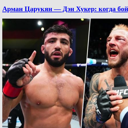
Арман Царукян — Дэн Хукер: когда бой,