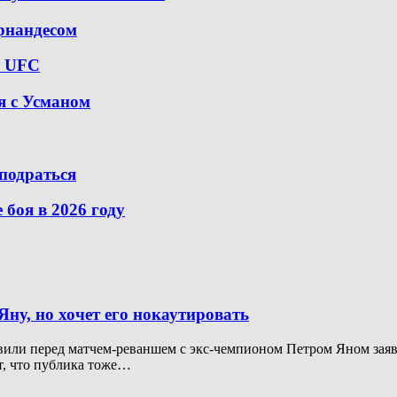
рнандесом
е UFC
я с Усманом
 подраться
боя в 2026 году
ну, но хочет его нокаутировать
или перед матчем-реваншем с экс-чемпионом Петром Яном заяви
ет, что публика тоже…