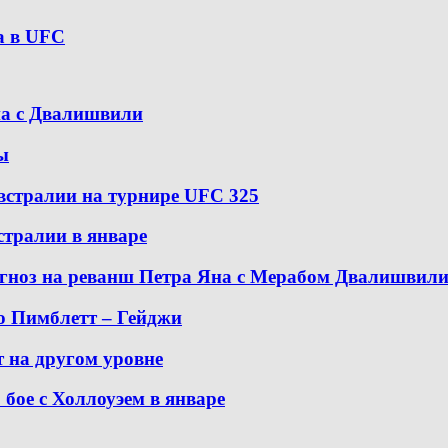
а в UFC
на с Двалишвили
ы
встралии на турнире UFC 325
стралии в январе
гноз на реванш Петра Яна с Мерабом Двалишвил
ю Пимблетт – Гейджи
 на другом уровне
бое с Холлоуэем в январе