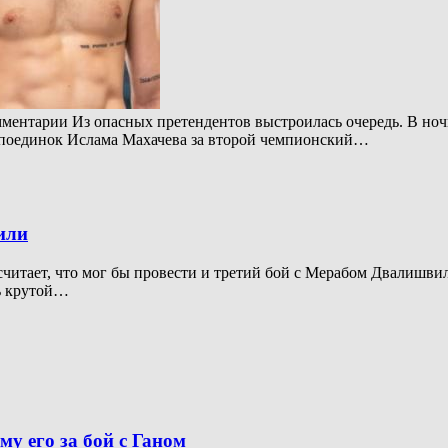
омментарии Из опасных претендентов выстроилась очередь. В но
 поединок Ислама Махачева за второй чемпионский…
или
читает, что мог бы провести и третий бой с Мерабом Двалишвил
нь крутой…
у его за бой с Ганом