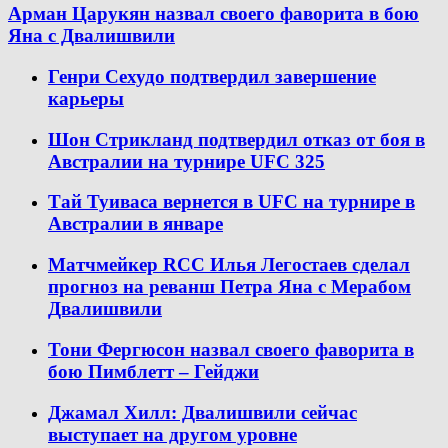
Арман Царукян назвал своего фаворита в бою
Яна с Двалишвили
Генри Сехудо подтвердил завершение
карьеры
Шон Стрикланд подтвердил отказ от боя в
Австралии на турнире UFC 325
Тай Туиваса вернется в UFC на турнире в
Австралии в январе
Матчмейкер RCC Илья Легостаев сделал
прогноз на реванш Петра Яна с Мерабом
Двалишвили
Тони Фергюсон назвал своего фаворита в
бою Пимблетт – Гейджи
Джамал Хилл: Двалишвили сейчас
выступает на другом уровне