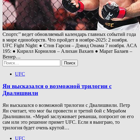
Спортс’’ ведет обновляемый календарь главных событий года
в мире единоборств. Что пройдет в ноябре-2025: 2 ноября.
UFC Fight Night: ● Стив Гарсия – Дэвид Онама 7 ноября. ACA
195: ● Кирилл Корнилов – Алихан Вахаев ● Марат Балаев –
Венер…
Найти:
UFC
Ян высказался о возможной трилогии с
Двалишвили
Ян высказался о возможной трилогии с Двалишвили. Петр
Ян считает, что мог бы провести и третий бой с Мерабом
Двалишвили. «Мераб заслуживает реванша, попросит он его
сам или это решение примет UFC. Если я выиграю, то
трилогия будет очень крутой…
UFC