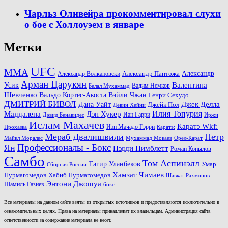
Чарльз Оливейра прокомментировал слухи
о бое с Холлоуэем в январе
Метки
UFC
MMA
Александр
Александр Волкановски
Александр Пантожа
Арман Царукян
Валентина
Усик
Вадим Немков
Белал Мухаммад
Шевченко
Вальдо Кортес-Акоста
Вэйли Чжан
Генри Сехудо
ДМИТРИЙ БИВОЛ
Джек Делла
Дана Уайт
Джейк Пол
Девин Хейни
Маддалена
Илия Топурия
Дэн Хукер
Иан Гарри
Дэвид Бенавидес
Иржи
Ислам Махачев
Каратэ Wkf:
Иэн Мачадо Гэрри
Прохазка
Каратэ:
Мераб Двалишвили
Петр
Майкл Моралес
Мухаммад Мокаев
Орел-Карат
Ян
Профессионалы - Бокс
Пэдди Пимблетт
Роман Копылов
Самбо
Том Аспинэлл
Тагир Уланбеков
Умар
Сборная России
Хамзат Чимаев
Нурмагомедов
Хабиб Нурмагомедов
Шавкат Рахмонов
Энтони Джошуа
Шамиль Газиев
бокс
Все материалы на данном сайте взяты из открытых источников и предоставляются исключительно в
ознакомительных целях. Права на материалы принадлежат их владельцам. Администрация сайта
ответственности за содержание материала не несет.