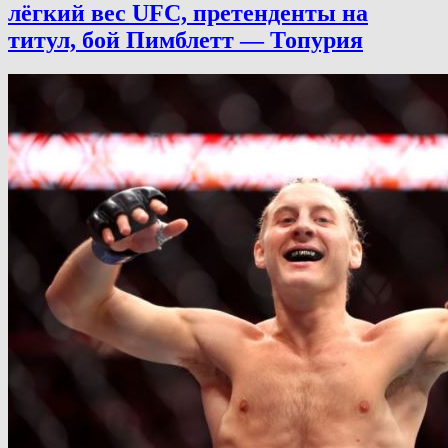
лёгкий вес UFC, претенденты на
титул, бой Пимблетт — Топурия