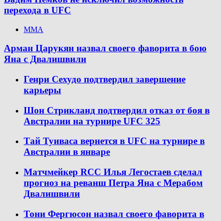
перехода в UFC
ММА
Арман Царукян назвал своего фаворита в бою
Яна с Двалишвили
Генри Сехудо подтвердил завершение
карьеры
Шон Стрикланд подтвердил отказ от боя в
Австралии на турнире UFC 325
Тай Туиваса вернется в UFC на турнире в
Австралии в январе
Матчмейкер RCC Илья Легостаев сделал
прогноз на реванш Петра Яна с Мерабом
Двалишвили
Тони Фергюсон назвал своего фаворита в