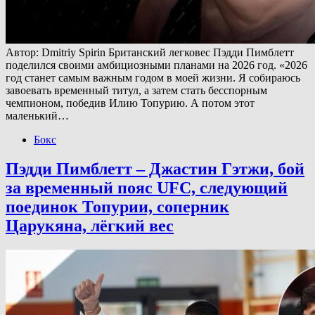
Автор: Dmitriy Spirin Британский легковес Пэдди Пимблетт
поделился своими амбициозными планами на 2026 год. «2026
год станет самым важным годом в моей жизни. Я собираюсь
завоевать временный титул, а затем стать бесспорным
чемпионом, победив Илию Топурию. А потом этот
маленький…
Бокс
Пэдди Пимблетт – Джастин Гэтжи, бой
за временный пояс UFC, следующий
поединок Топурии, соперник
Царукяна, лёгкий вес