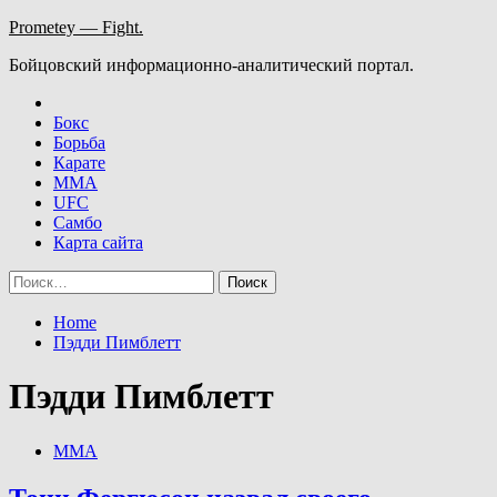
Skip
Prometey — Fight.
to
Бойцовский информационно-аналитический портал.
content
Бокс
Борьба
Карате
ММА
UFC
Самбо
Карта сайта
Найти:
Home
Пэдди Пимблетт
Пэдди Пимблетт
ММА