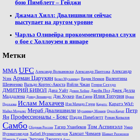
бою Пимблетт – Гейджи
Джамал Хилл: Двалишвили сейчас
выступает на другом уровне
Чарльз Оливейра прокомментировал слухи
о бое с Холлоуэем в январе
Метки
UFC
MMA
Александр
Александр Волкановски
Александр Пантожа
Арман Царукян
Валентина
Усик
Вадим Немков
Белал Мухаммад
Шевченко
Вальдо Кортес-Акоста
Вэйли Чжан
Генри Сехудо
ДМИТРИЙ БИВОЛ
Джек Делла
Дана Уайт
Джейк Пол
Девин Хейни
Маддалена
Илия Топурия
Дэн Хукер
Иан Гарри
Дэвид Бенавидес
Иржи
Ислам Махачев
Каратэ Wkf:
Иэн Мачадо Гэрри
Прохазка
Каратэ:
Мераб Двалишвили
Петр
Майкл Моралес
Мухаммад Мокаев
Орел-Карат
Ян
Профессионалы - Бокс
Пэдди Пимблетт
Роман Копылов
Самбо
Том Аспинэлл
Тагир Уланбеков
Умар
Сборная России
Хамзат Чимаев
Нурмагомедов
Хабиб Нурмагомедов
Шавкат Рахмонов
Энтони Джошуа
Шамиль Газиев
бокс