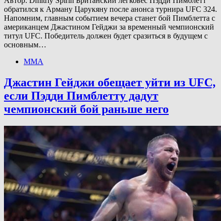
Автор: Dmitriy Spirin Британский легковес Пэдди Пимблетт
обратился к Арману Царукяну после анонса турнира UFC 324.
Напомним, главным событием вечера станет бой Пимблетта с
американцем Джастином Гейджи за временный чемпионский
титул UFC. Победитель должен будет сразиться в будущем с
основным…
ММА
Джастин Гейджи обещает уйти из UFC,
если Пэдди Пимблетту дадут
чемпионский бой раньше него