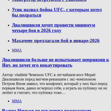
Усик назвал бойца UFC, с которым хотел
бы подраться
Двалишвили хочет провести минимум
четыре боя в 2026 году
Махачеву предлагали бой в январе-2026
ММА
Двалишвили больше не испытывает неприязни к
Яну, но хочет его нокаутировать
Автор: vladimir Чемпион UFC в легчайшем весе Мераб
Двалишвили перед матчем-реваншем с экс-чемпионом
Петром Яном заявил, что конфликт, который у них был перед
первым боем, давно исчерпал себя, а играть на публику он не
любит и считает, что публика тоже…
ММА
Вадим Немков не исключил возможность