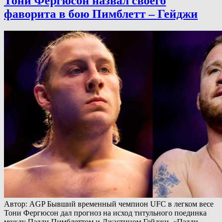
Тони Фергюсон назвал своего
фаворита в бою Пимблетт – Гейджи
Автор: AGP Бывший временный чемпион UFC в легком весе
Тони Фергюсон дал прогноз на исход титульного поединка
между Пэдди Пимблеттом и Джастином Гейджи. «Пэдди