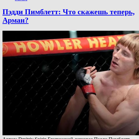
Пэдди Пимблетт: Что скажешь теперь,
Арман?