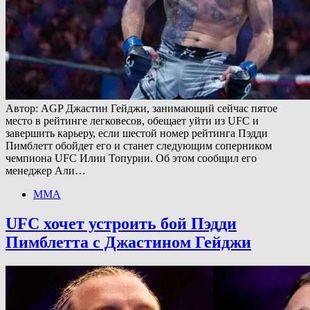
Автор: AGP Джастин Гейджи, занимающий сейчас пятое
место в рейтинге легковесов, обещает уйти из UFC и
завершить карьеру, если шестой номер рейтинга Пэдди
Пимблетт обойдет его и станет следующим соперником
чемпиона UFC Илии Топурии. Об этом сообщил его
менеджер Али…
ММА
UFC хочет устроить бой Пэдди
Пимблетта с Джастином Гейджи