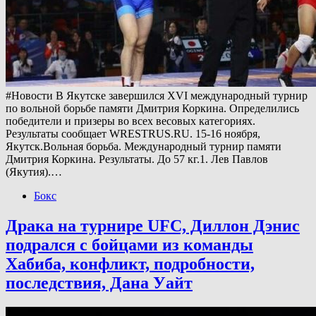
#Новости В Якутске завершился XVI международный турнир
по вольной борьбе памяти Дмитрия Коркина. Определились
победители и призеры во всех весовых категориях.
Результаты сообщает WRESTRUS.RU. 15-16 ноября,
Якутск.Вольная борьба. Международный турнир памяти
Дмитрия Коркина. Результаты. До 57 кг.1. Лев Павлов
(Якутия).…
Бокс
Драка на турнире UFC, Диллон Дэнис
подрался с бойцами из команды
Хабиба, конфликт, подробности,
последствия, Дана Уайт