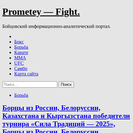
Skip
Prometey — Fight.
to
content
Бойцовский информационно-аналитический портал.
Бокс
Борьба
Карате
ММА
UFC
Самбо
Карта сайта
Найти:
Борьба
Борцы из России, Белоруссии,
Казахстана и Кыргызстана победители
турнира «Сила Традиций — 2025»,
Борцы из России, Белоруссии,