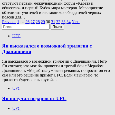
стартуют первый международный форум «Каратэ и
общество» и первый Кубок мира мастеров. Мероприятие
объединит учителей и наставников обладателей черных
поясов для…
Пагинация
Previous
1
…
26
27
28
29
30
31
32
33
34
Next
Найти:
записей
UFC
Ян высказался о возможной трилогии с
Двалишвили
Ян высказался о возможной трилогии с Двалишвили. Петр
Ян считает, что мог бы провести и третий бой с Мерабом
Двалишвили. «Мераб заслуживает реванша, попросит он его
сам или это решение примет UFC. Если я выиграю, то
трилогия будет очень крутой…
UFC
Ян получил подарок от UFC
UFC