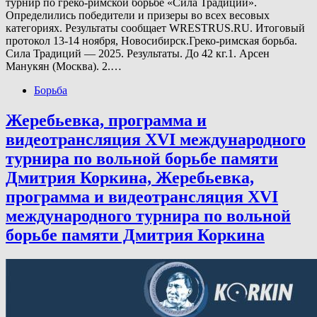
турнир по греко-римской борьбе «Сила Традиций».
Определились победители и призеры во всех весовых
категориях. Результаты сообщает WRESTRUS.RU. Итоговый
протокол 13-14 ноября, Новосибирск.Греко-римская борьба.
Сила Традиций — 2025. Результаты. До 42 кг.1. Арсен
Манукян (Москва). 2.…
Борьба
Жеребьевка, программа и
видеотрансляция XVI международного
турнира по вольной борьбе памяти
Дмитрия Коркина, Жеребьевка,
программа и видеотрансляция XVI
международного турнира по вольной
борьбе памяти Дмитрия Коркина