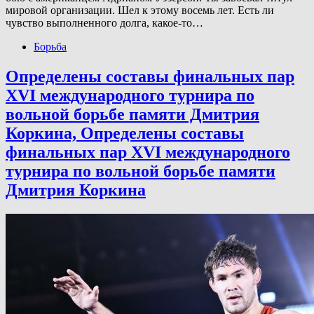
мировой организации. Шел к этому восемь лет. Есть ли
чувство выполненного долга, какое-то…
Борьба
Определены составы финальных пар
XVI международного турнира по
вольной борьбе памяти Дмитрия
Коркина, Определены составы
финальных пар XVI международного
турнира по вольной борьбе памяти
Дмитрия Коркина