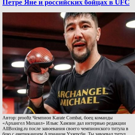
Петре Яне и российских бойцах в UFC
Автор: prooftz Чемпион Karate Combat, боец команды
«Архангел Михаил» Ильяс Хамзин дал интервью редакции
AllBoxing.ru после завоевания своего чемпионского титула в
бою с американцем Адрианом Уэзерсби. Ты завоевал титул