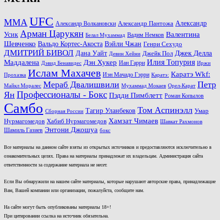
UFC
MMA
Александр
Александр Волкановски
Александр Пантожа
Арман Царукян
Валентина
Усик
Вадим Немков
Белал Мухаммад
Шевченко
Вальдо Кортес-Акоста
Вэйли Чжан
Генри Сехудо
ДМИТРИЙ БИВОЛ
Джек Делла
Дана Уайт
Джейк Пол
Девин Хейни
Маддалена
Илия Топурия
Дэн Хукер
Иан Гарри
Дэвид Бенавидес
Иржи
Ислам Махачев
Каратэ Wkf:
Иэн Мачадо Гэрри
Прохазка
Каратэ:
Мераб Двалишвили
Петр
Майкл Моралес
Мухаммад Мокаев
Орел-Карат
Ян
Профессионалы - Бокс
Пэдди Пимблетт
Роман Копылов
Самбо
Том Аспинэлл
Тагир Уланбеков
Умар
Сборная России
Хамзат Чимаев
Нурмагомедов
Хабиб Нурмагомедов
Шавкат Рахмонов
Энтони Джошуа
Шамиль Газиев
бокс
Все материалы на данном сайте взяты из открытых источников и предоставляются исключительно в
ознакомительных целях. Права на материалы принадлежат их владельцам. Администрация сайта
ответственности за содержание материала не несет.
Если Вы обнаружили на нашем сайте материалы, которые нарушают авторские права, принадлежащие
Вам, Вашей компании или организации, пожалуйста, сообщите нам.
На сайте могут быть опубликованы материалы 18+!
При цитировании ссылка на источник обязательна.