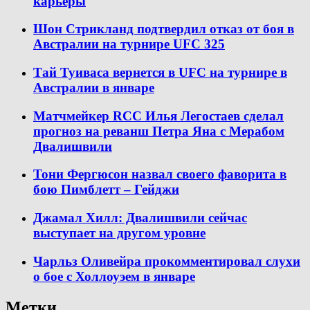
карьеры
Шон Стрикланд подтвердил отказ от боя в
Австралии на турнире UFC 325
Тай Туиваса вернется в UFC на турнире в
Австралии в январе
Матчмейкер RCC Илья Легостаев сделал
прогноз на реванш Петра Яна с Мерабом
Двалишвили
Тони Фергюсон назвал своего фаворита в
бою Пимблетт – Гейджи
Джамал Хилл: Двалишвили сейчас
выступает на другом уровне
Чарльз Оливейра прокомментировал слухи
о бое с Холлоуэем в январе
Метки