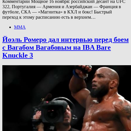
Комментарии Мощное 16 ноября: российский десант на UFC
322, Португалия — Армения и Азербайджан — Франция в
футболе, СКА — «Магнитка» в КХЛ и бокс! Быстрый
переход к этому расписанию есть в верхнем…
ММА
Йоэль Ромеро дал интервью перед боем
с Вагабом Вагабовым на IBA Bare
Knuckle 3