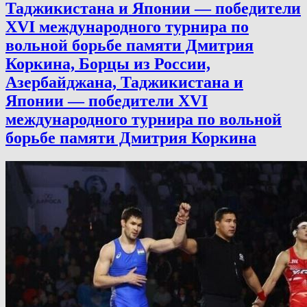
Таджикистана и Японии — победители
XVI международного турнира по
вольной борьбе памяти Дмитрия
Коркина, Борцы из России,
Азербайджана, Таджикистана и
Японии — победители XVI
международного турнира по вольной
борьбе памяти Дмитрия Коркина