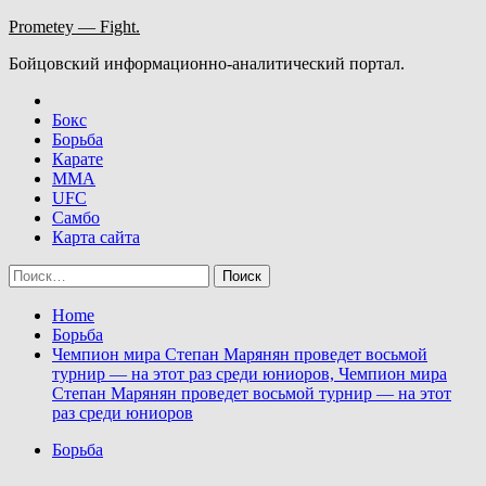
Skip
Prometey — Fight.
to
Бойцовский информационно-аналитический портал.
content
Бокс
Борьба
Карате
ММА
UFC
Самбо
Карта сайта
Найти:
Home
Борьба
Чемпион мира Степан Марянян проведет восьмой
турнир — на этот раз среди юниоров, Чемпион мира
Степан Марянян проведет восьмой турнир — на этот
раз среди юниоров
Борьба