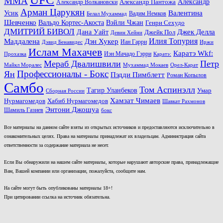
MMA
Александр
Александр Волкановски
Александр Пантожа
Арман Царукян
Валентина
Усик
Вадим Немков
Белал Мухаммад
Шевченко
Вальдо Кортес-Акоста
Вэйли Чжан
Генри Сехудо
ДМИТРИЙ БИВОЛ
Джек Делла
Дана Уайт
Джейк Пол
Девин Хейни
Маддалена
Илия Топурия
Дэн Хукер
Иан Гарри
Дэвид Бенавидес
Иржи
Ислам Махачев
Каратэ Wkf:
Иэн Мачадо Гэрри
Прохазка
Каратэ:
Мераб Двалишвили
Петр
Майкл Моралес
Мухаммад Мокаев
Орел-Карат
Ян
Профессионалы - Бокс
Пэдди Пимблетт
Роман Копылов
Самбо
Том Аспинэлл
Тагир Уланбеков
Умар
Сборная России
Хамзат Чимаев
Нурмагомедов
Хабиб Нурмагомедов
Шавкат Рахмонов
Энтони Джошуа
Шамиль Газиев
бокс
Все материалы на данном сайте взяты из открытых источников и предоставляются исключительно в
ознакомительных целях. Права на материалы принадлежат их владельцам. Администрация сайта
ответственности за содержание материала не несет.
Если Вы обнаружили на нашем сайте материалы, которые нарушают авторские права, принадлежащие
Вам, Вашей компании или организации, пожалуйста, сообщите нам.
На сайте могут быть опубликованы материалы 18+!
При цитировании ссылка на источник обязательна.