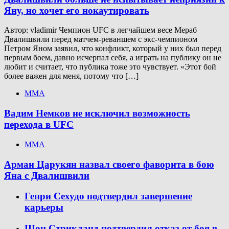
Яну, но хочет его нокаутировать
Автор: vladimir Чемпион UFC в легчайшем весе Мераб
Двалишвили перед матчем-реваншем с экс-чемпионом
Петром Яном заявил, что конфликт, который у них был перед
первым боем, давно исчерпал себя, а играть на публику он не
любит и считает, что публика тоже это чувствует. «Этот бой
более важен для меня, потому что […]
ММА
Вадим Немков не исключил возможность
перехода в UFC
ММА
Арман Царукян назвал своего фаворита в бою
Яна с Двалишвили
Генри Сехудо подтвердил завершение
карьеры
Шон Стрикланд подтвердил отказ от боя в