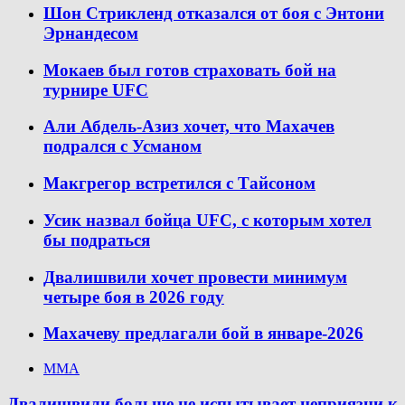
Шон Стрикленд отказался от боя с Энтони
Эрнандесом
Мокаев был готов страховать бой на
турнире UFC
Али Абдель-Азиз хочет, что Махачев
подрался с Усманом
Макгрегор встретился с Тайсоном
Усик назвал бойца UFC, с которым хотел
бы подраться
Двалишвили хочет провести минимум
четыре боя в 2026 году
Махачеву предлагали бой в январе-2026
ММА
Двалишвили больше не испытывает неприязни к