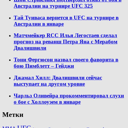
Австралии на турнире UFC 325
Тай Туиваса вернется в UFC на турнире в
Австралии в январе
Матчмейкер RCC Илья Легостаев сделал
прогноз на реванш Петра Яна с Мерабом
Двалишвили
Тони Фергюсон назвал своего фаворита в
бою Пимблетт – Гейджи
Джамал Хилл: Двалишвили сейчас
выступает на другом уровне
Чарльз Оливейра прокомментировал слухи
о бое с Холлоуэем в январе
Метки
UFC