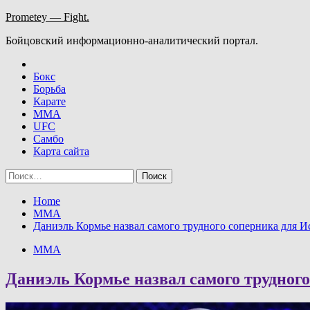
Skip
Prometey — Fight.
to
Бойцовский информационно-аналитический портал.
content
Бокс
Борьба
Карате
ММА
UFC
Самбо
Карта сайта
Найти:
Home
ММА
Даниэль Кормье назвал самого трудного соперника для И
ММА
Даниэль Кормье назвал самого трудног