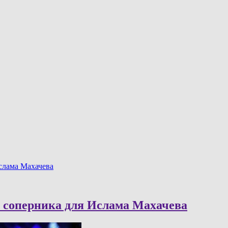
слама Махачева
о соперника для Ислама Махачева