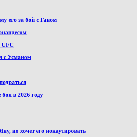
у его за бой с Ганом
рнандесом
е UFC
я с Усманом
 подраться
боя в 2026 году
ну, но хочет его нокаутировать