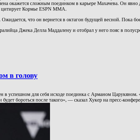
ена окажется сложным поединком в карьере Махачева. Он явно до
 — цитирует Кормье ESPN MMA.
жидается, что он вернется в октагон будущей весной. Пока боец
ралийца Джека Делла Маддалену и отобрал у него пояс в полуср
м в голову
рен в успешном для себя исходе поединка с Арманом Царукяном. 
н будет бороться после такого», — сказал Хукер на пресс-конфе