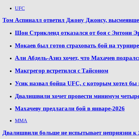
UFC
Том Аспиналл ответил Джону Джонсу, высмеявшем
Шон Стрикленд отказался от боя с Энтони Э
Мокаев был готов страховать бой на турнир
Али Абдель-Азиз хочет, что Махачев подралс
Макгрегор встретился с Тайсоном
Усик назвал бойца UFC, с которым хотел бы
Двалишвили хочет провести минимум четыре 
Махачеву предлагали бой в январе-2026
ММА
Двалишвили больше не испытывает неприязни к Я