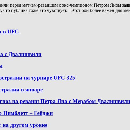
или перед матчем-реваншем с экс-чемпионом Петром Яном заяви
т, что публика тоже это чувствует. «Этот бой более важен для ме
а в UFC
на с Двалишвили
ы
встралии на турнире UFC 325
стралии в январе
гноз на реванш Петра Яна с Мерабом Двалишвил
ю Пимблетт – Гейджи
 на другом уровне