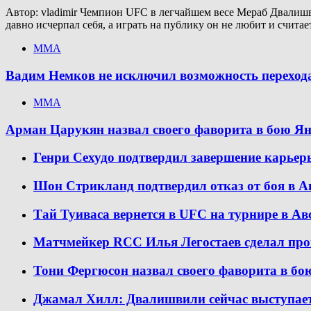
Автор: vladimir Чемпион UFC в легчайшем весе Мераб Двалишв
давно исчерпал себя, а играть на публику он не любит и считае
ММА
Вадим Немков не исключил возможность переход
ММА
Арман Царукян назвал своего фаворита в бою Я
Генри Сехудо подтвердил завершение карьер
Шон Стрикланд подтвердил отказ от боя в А
Тай Туиваса вернется в UFC на турнире в Ав
Матчмейкер RCC Илья Легостаев сделал про
Тони Фергюсон назвал своего фаворита в бо
Джамал Хилл: Двалишвили сейчас выступает