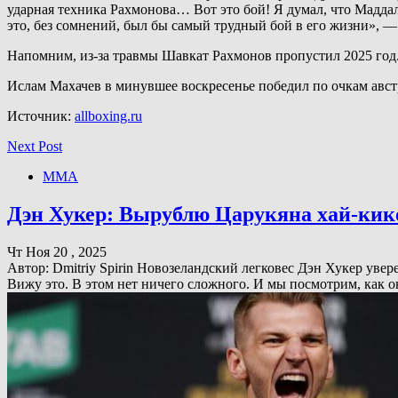
ударная техника Рахмонова… Вот это бой! Я думал, что Маддал
это, без сомнений, был бы самый трудный бой в его жизни»,
Напомним, из-за травмы Шавкат Рахмонов пропустил 2025 год. О
Ислам Махачев в минувшее воскресенье победил по очкам авст
Источник:
allboxing.ru
Next Post
ММА
Дэн Хукер: Вырублю Царукяна хай-кико
Чт Ноя 20 , 2025
Автор: Dmitriy Spirin Новозеландский легковес Дэн Хукер уве
Вижу это. В этом нет ничего сложного. И мы посмотрим, как о