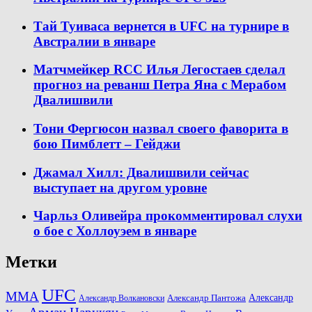
Тай Туиваса вернется в UFC на турнире в
Австралии в январе
Матчмейкер RCC Илья Легостаев сделал
прогноз на реванш Петра Яна с Мерабом
Двалишвили
Тони Фергюсон назвал своего фаворита в
бою Пимблетт – Гейджи
Джамал Хилл: Двалишвили сейчас
выступает на другом уровне
Чарльз Оливейра прокомментировал слухи
о бое с Холлоуэем в январе
Метки
UFC
MMA
Александр
Александр Волкановски
Александр Пантожа