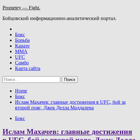
Skip
Prometey — Fight.
to
Бойцовский информационно-аналитический портал.
content
Бокс
Борьба
Карате
ММА
UFC
Самбо
Карта сайта
Найти:
Home
Бокс
Ислам Махачев: главные достижения в UFC, бой за
второй пояс, Джек Делла Маддалена
Бокс
Ислам Махачев: главные достижения
в UFC, бой за второй пояс, Джек Делла