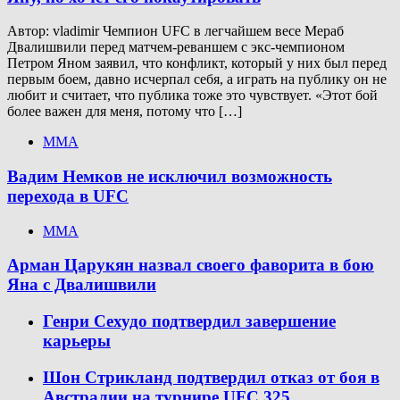
Автор: vladimir Чемпион UFC в легчайшем весе Мераб
Двалишвили перед матчем-реваншем с экс-чемпионом
Петром Яном заявил, что конфликт, который у них был перед
первым боем, давно исчерпал себя, а играть на публику он не
любит и считает, что публика тоже это чувствует. «Этот бой
более важен для меня, потому что […]
ММА
Вадим Немков не исключил возможность
перехода в UFC
ММА
Арман Царукян назвал своего фаворита в бою
Яна с Двалишвили
Генри Сехудо подтвердил завершение
карьеры
Шон Стрикланд подтвердил отказ от боя в
Австралии на турнире UFC 325