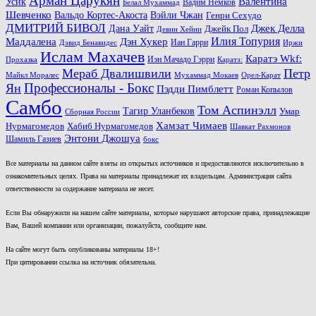
Арман Царукян
Валентина
Усик
Вадим Немков
Белал Мухаммад
Шевченко
Вальдо Кортес-Акоста
Вэйли Чжан
Генри Сехудо
ДМИТРИЙ БИВОЛ
Джек Делла
Дана Уайт
Джейк Пол
Девин Хейни
Маддалена
Илия Топурия
Дэн Хукер
Иан Гарри
Дэвид Бенавидес
Иржи
Ислам Махачев
Каратэ Wkf:
Иэн Мачадо Гэрри
Прохазка
Каратэ:
Мераб Двалишвили
Петр
Майкл Моралес
Мухаммад Мокаев
Орел-Карат
Ян
Профессионалы - Бокс
Пэдди Пимблетт
Роман Копылов
Самбо
Том Аспинэлл
Тагир Уланбеков
Умар
Сборная России
Хамзат Чимаев
Нурмагомедов
Хабиб Нурмагомедов
Шавкат Рахмонов
Энтони Джошуа
Шамиль Газиев
бокс
Все материалы на данном сайте взяты из открытых источников и предоставляются исключительно в
ознакомительных целях. Права на материалы принадлежат их владельцам. Администрация сайта
ответственности за содержание материала не несет.
Если Вы обнаружили на нашем сайте материалы, которые нарушают авторские права, принадлежащие
Вам, Вашей компании или организации, пожалуйста, сообщите нам.
На сайте могут быть опубликованы материалы 18+!
При цитировании ссылка на источник обязательна.