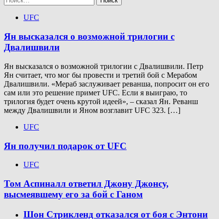
UFC
Ян высказался о возможной трилогии с
Двалишвили
Ян высказался о возможной трилогии с Двалишвили. Петр
Ян считает, что мог бы провести и третий бой с Мерабом
Двалишвили. «Мераб заслуживает реванша, попросит он его
сам или это решение примет UFC. Если я выиграю, то
трилогия будет очень крутой идеей», – сказал Ян. Реванш
между Двалишвили и Яном возглавит UFC 323. […]
UFC
Ян получил подарок от UFC
UFC
Том Аспиналл ответил Джону Джонсу,
высмеявшему его за бой с Ганом
Шон Стрикленд отказался от боя с Энтони