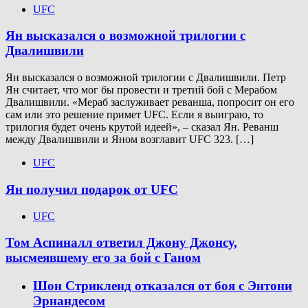
UFC
Ян высказался о возможной трилогии с
Двалишвили
Ян высказался о возможной трилогии с Двалишвили. Петр
Ян считает, что мог бы провести и третий бой с Мерабом
Двалишвили. «Мераб заслуживает реванша, попросит он его
сам или это решение примет UFC. Если я выиграю, то
трилогия будет очень крутой идеей», – сказал Ян. Реванш
между Двалишвили и Яном возглавит UFC 323. […]
UFC
Ян получил подарок от UFC
UFC
Том Аспиналл ответил Джону Джонсу,
высмеявшему его за бой с Ганом
Шон Стрикленд отказался от боя с Энтони
Эрнандесом