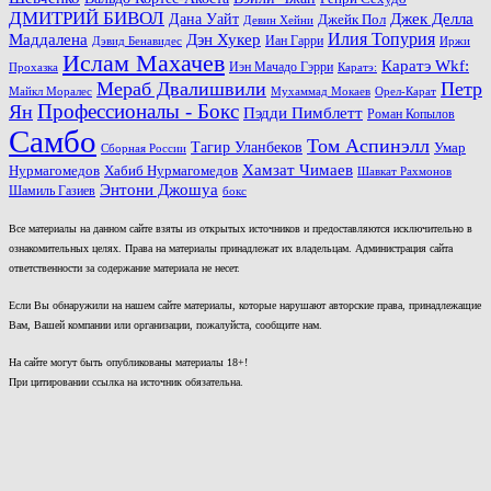
ДМИТРИЙ БИВОЛ
Джек Делла
Дана Уайт
Джейк Пол
Девин Хейни
Маддалена
Илия Топурия
Дэн Хукер
Иан Гарри
Дэвид Бенавидес
Иржи
Ислам Махачев
Каратэ Wkf:
Иэн Мачадо Гэрри
Прохазка
Каратэ:
Мераб Двалишвили
Петр
Майкл Моралес
Мухаммад Мокаев
Орел-Карат
Ян
Профессионалы - Бокс
Пэдди Пимблетт
Роман Копылов
Самбо
Том Аспинэлл
Тагир Уланбеков
Умар
Сборная России
Хамзат Чимаев
Нурмагомедов
Хабиб Нурмагомедов
Шавкат Рахмонов
Энтони Джошуа
Шамиль Газиев
бокс
Все материалы на данном сайте взяты из открытых источников и предоставляются исключительно в
ознакомительных целях. Права на материалы принадлежат их владельцам. Администрация сайта
ответственности за содержание материала не несет.
Если Вы обнаружили на нашем сайте материалы, которые нарушают авторские права, принадлежащие
Вам, Вашей компании или организации, пожалуйста, сообщите нам.
На сайте могут быть опубликованы материалы 18+!
При цитировании ссылка на источник обязательна.