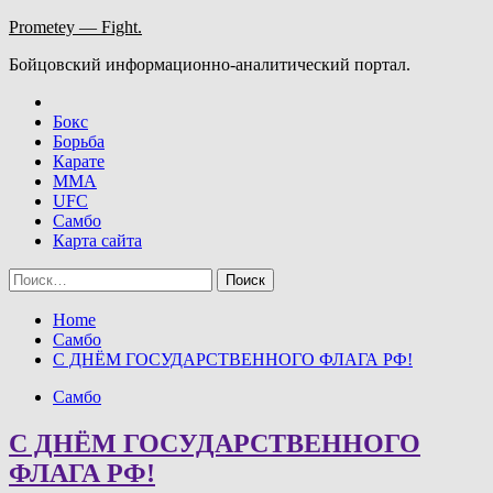
Skip
Prometey — Fight.
to
Бойцовский информационно-аналитический портал.
content
Бокс
Борьба
Карате
ММА
UFC
Самбо
Карта сайта
Найти:
Home
Самбо
С ДНЁМ ГОСУДАРСТВЕННОГО ФЛАГА РФ!
Самбо
С ДНЁМ ГОСУДАРСТВЕННОГО
ФЛАГА РФ!