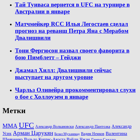
Тай Туиваса вернется в UFC на турнире в
Австралии в январе
Матчмейкер RCC Илья Легостаев сделал
прогноз на реванш Петра Яна с Мерабом
Двалишвили
Тони Фергюсон назвал своего фаворита в
бою Пимблетт – Гейджи
Джамал Хилл: Двалишвили сейчас
выступает на другом уровне
Чарльз Оливейра прокомментировал слухи
о бое с Холлоуэем в январе
Метки
UFC
MMA
Александр
Александр Волкановски
Александр Пантожа
Арман Царукян
Валентина
Усик
Вадим Немков
Белал Мухаммад
Шевченко
Вальдо Кортес-Акоста
Вэйли Чжан
Генри Сехудо