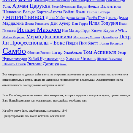
Арман Царукян
Валентина
Усик
Вадим Немков
Белал Мухаммад
Шевченко
Вальдо Кортес-Акоста
Вэйли Чжан
Генри Сехудо
ДМИТРИЙ БИВОЛ
Джек Делла
Дана Уайт
Джейк Пол
Девин Хейни
Маддалена
Илия Топурия
Дэн Хукер
Иан Гарри
Дэвид Бенавидес
Иржи
Ислам Махачев
Каратэ Wkf:
Иэн Мачадо Гэрри
Прохазка
Каратэ:
Мераб Двалишвили
Петр
Майкл Моралес
Мухаммад Мокаев
Орел-Карат
Ян
Профессионалы - Бокс
Пэдди Пимблетт
Роман Копылов
Самбо
Том Аспинэлл
Тагир Уланбеков
Умар
Сборная России
Хамзат Чимаев
Нурмагомедов
Хабиб Нурмагомедов
Шавкат Рахмонов
Энтони Джошуа
Шамиль Газиев
бокс
Все материалы на данном сайте взяты из открытых источников и предоставляются исключительно в
ознакомительных целях. Права на материалы принадлежат их владельцам. Администрация сайта
ответственности за содержание материала не несет.
Если Вы обнаружили на нашем сайте материалы, которые нарушают авторские права, принадлежащие
Вам, Вашей компании или организации, пожалуйста, сообщите нам.
На сайте могут быть опубликованы материалы 18+!
При цитировании ссылка на источник обязательна.