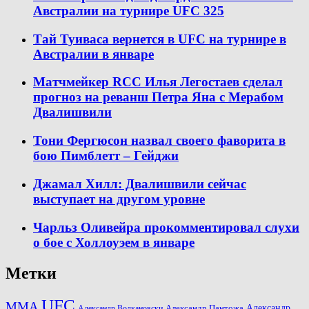
Австралии на турнире UFC 325
Тай Туиваса вернется в UFC на турнире в
Австралии в январе
Матчмейкер RCC Илья Легостаев сделал
прогноз на реванш Петра Яна с Мерабом
Двалишвили
Тони Фергюсон назвал своего фаворита в
бою Пимблетт – Гейджи
Джамал Хилл: Двалишвили сейчас
выступает на другом уровне
Чарльз Оливейра прокомментировал слухи
о бое с Холлоуэем в январе
Метки
UFC
MMA
Александр
Александр Волкановски
Александр Пантожа