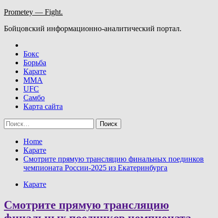
Skip
Prometey — Fight.
to
Бойцовский информационно-аналитический портал.
content
Бокс
Борьба
Карате
ММА
UFC
Самбо
Карта сайта
Найти:
Home
Карате
Смотрите прямую трансляцию финальных поединков
чемпионата России-2025 из Екатеринбурга
Карате
Смотрите прямую трансляцию
финальных поединков чемпионата