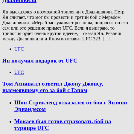
Двалишвили
Ян высказался о возможной трилогии с Двалишвили. Петр
Ян считает, что мог бы провести и третий бой с Мерабом
Двалишвили. «Мераб заслуживает реванша, попросит он его
сам или это решение примет UFC. Если я выиграю, то
трилогия будет очень крутой идеей», – сказал Ян. Реванш
между Двалишвили и Яном возглавит UFC 323. […]
UFC
Ян получил подарок от UFC
UFC
Том Аспиналл ответил Джону Джонсу,
высмеявшему его за бой с Ганом
Шон Стрикленд отказался от боя с Энтони
Эрнандесом
Мокаев был готов страховать бой на
турнире UFC