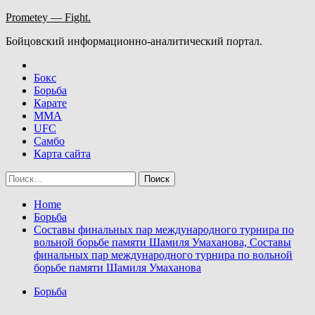
Skip
Prometey — Fight.
to
Бойцовский информационно-аналитический портал.
content
Бокс
Борьба
Карате
ММА
UFC
Самбо
Карта сайта
Найти:
Home
Борьба
Составы финальных пар международного турнира по
вольной борьбе памяти Шамиля Умаханова, Составы
финальных пар международного турнира по вольной
борьбе памяти Шамиля Умаханова
Борьба