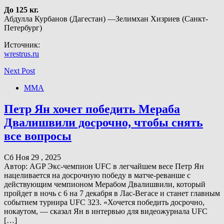
До 125 кг.
Абдулла Курбанов (Дагестан) —Зелимхан Хизриев (Санкт-
Петербург)
Источник:
wrestrus.ru
Next Post
ММА
Петр Ян хочет победить Мераба
Двалишвили досрочно, чтобы снять
все вопросы
Сб Ноя 29 , 2025
Автор: AGP Экс-чемпион UFC в легчайшем весе Петр Ян
нацеливается на досрочную победу в матче-реванше с
действующим чемпионом Мерабом Двалишвили, который
пройдет в ночь с 6 на 7 декабря в Лас-Вегасе и станет главным
событием турнира UFC 323. «Хочется победить досрочно,
нокаутом, — сказал Ян в интервью для видеожурнала UFC
[…]