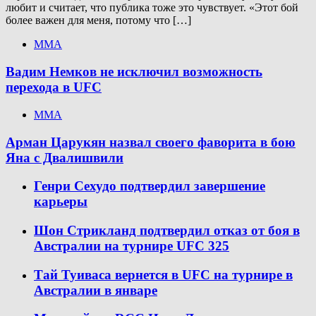
любит и считает, что публика тоже это чувствует. «Этот бой
более важен для меня, потому что […]
ММА
Вадим Немков не исключил возможность
перехода в UFC
ММА
Арман Царукян назвал своего фаворита в бою
Яна с Двалишвили
Генри Сехудо подтвердил завершение
карьеры
Шон Стрикланд подтвердил отказ от боя в
Австралии на турнире UFC 325
Тай Туиваса вернется в UFC на турнире в
Австралии в январе