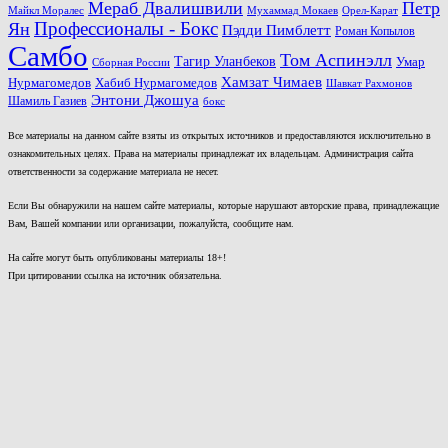
Мераб Двалишвили
Петр
Майкл Моралес
Мухаммад Мокаев
Орел-Карат
Ян
Профессионалы - Бокс
Пэдди Пимблетт
Роман Копылов
Самбо
Том Аспинэлл
Тагир Уланбеков
Умар
Сборная России
Хамзат Чимаев
Нурмагомедов
Хабиб Нурмагомедов
Шавкат Рахмонов
Энтони Джошуа
Шамиль Газиев
бокс
Все материалы на данном сайте взяты из открытых источников и предоставляются исключительно в
ознакомительных целях. Права на материалы принадлежат их владельцам. Администрация сайта
ответственности за содержание материала не несет.
Если Вы обнаружили на нашем сайте материалы, которые нарушают авторские права, принадлежащие
Вам, Вашей компании или организации, пожалуйста, сообщите нам.
На сайте могут быть опубликованы материалы 18+!
При цитировании ссылка на источник обязательна.