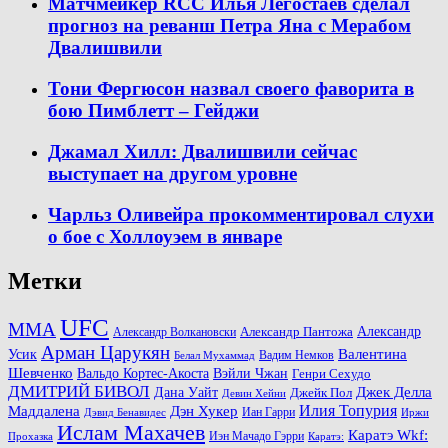
Матчмейкер RCC Илья Легостаев сделал
прогноз на реванш Петра Яна с Мерабом
Двалишвили
Тони Фергюсон назвал своего фаворита в
бою Пимблетт – Гейджи
Джамал Хилл: Двалишвили сейчас
выступает на другом уровне
Чарльз Оливейра прокомментировал слухи
о бое с Холлоуэем в январе
Метки
UFC
MMA
Александр
Александр Волкановски
Александр Пантожа
Арман Царукян
Валентина
Усик
Вадим Немков
Белал Мухаммад
Шевченко
Вальдо Кортес-Акоста
Вэйли Чжан
Генри Сехудо
ДМИТРИЙ БИВОЛ
Джек Делла
Дана Уайт
Джейк Пол
Девин Хейни
Маддалена
Илия Топурия
Дэн Хукер
Иан Гарри
Дэвид Бенавидес
Иржи
Ислам Махачев
Каратэ Wkf:
Иэн Мачадо Гэрри
Прохазка
Каратэ: