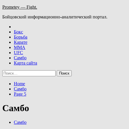
Skip
Prometey — Fight.
to
Бойцовский информационно-аналитический портал.
content
Бокс
Борьба
Карате
ММА
UFC
Самбо
Карта сайта
Найти:
Home
Самбо
Page 5
Самбо
Самбо