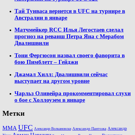
Тай Туиваса вернется в UFC на турнире в
Австралии в январе
Матчмейкер RCC Илья Легостаев сделал
прогноз на реванш Петра Яна с Мерабом
Двалишвили
Тони Фергюсон назвал своего фаворита в
бою Пимблетт – Гейджи
Джамал Хилл: Двалишвили сейчас
выступает на другом уровне
Чарльз Оливейра прокомментировал слухи
о бое с Холлоуэем в январе
Метки
UFC
MMA
Александр
Александр Волкановски
Александр Пантожа
Арман Царукян