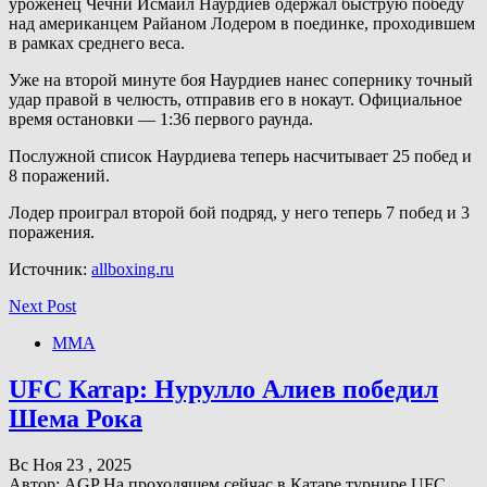
уроженец Чечни Исмаил Наурдиев одержал быструю победу
над американцем Райаном Лодером в поединке, проходившем
в рамках среднего веса.
Уже на второй минуте боя Наурдиев нанес сопернику точный
удар правой в челюсть, отправив его в нокаут. Официальное
время остановки — 1:36 первого раунда.
Послужной список Наурдиева теперь насчитывает 25 побед и
8 поражений.
Лодер проиграл второй бой подряд, у него теперь 7 побед и 3
поражения.
Источник:
allboxing.ru
Next Post
ММА
UFC Катар: Нурулло Алиев победил
Шема Рока
Вс Ноя 23 , 2025
Автор: AGP На проходящем сейчас в Катаре турнире UFC