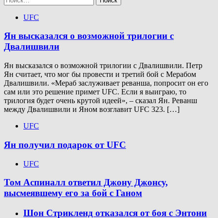
UFC
Ян высказался о возможной трилогии с
Двалишвили
Ян высказался о возможной трилогии с Двалишвили. Петр
Ян считает, что мог бы провести и третий бой с Мерабом
Двалишвили. «Мераб заслуживает реванша, попросит он его
сам или это решение примет UFC. Если я выиграю, то
трилогия будет очень крутой идеей», – сказал Ян. Реванш
между Двалишвили и Яном возглавит UFC 323. […]
UFC
Ян получил подарок от UFC
UFC
Том Аспиналл ответил Джону Джонсу,
высмеявшему его за бой с Ганом
Шон Стрикленд отказался от боя с Энтони