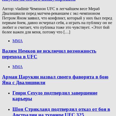
Автор: vladimir Чемпион UFC в легчайшем весе Мераб
Двалишвили перед матчем-реваншем с экс-чемпионом
Петром Яном заявил, что конфликт, который у них был перед
первым боем, давно исчерпал себя, а играть на публику он не
любит и считает, что публика тоже это чувствует. «Этот бой
более важен для меня, потому что […]
ММА
Вадим Немков не исключил возможность
перехода в UFC
ММА
Арман Царукян назвал своего фаворита в бою
Яна с Двалишвили
Генри Сехудо подтвердил завершение
карьеры
Шон Стрикланд подтвердил отказ от боя в
Австралии на турнире UFC 325