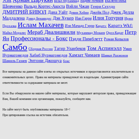
Валентина
Усик
Вадим Немков
Белал Мухаммад
Шевченко
Вальдо Кортес-Акоста
Вэйли Чжан
Генри Сехудо
ДМИТРИЙ БИВОЛ
Джек Делла
Дана Уайт
Джейк Пол
Девин Хейни
Маддалена
Илия Топурия
Дэн Хукер
Иан Гарри
Дэвид Бенавидес
Иржи
Ислам Махачев
Каратэ Wkf:
Иэн Мачадо Гэрри
Прохазка
Каратэ:
Мераб Двалишвили
Петр
Майкл Моралес
Мухаммад Мокаев
Орел-Карат
Ян
Профессионалы - Бокс
Пэдди Пимблетт
Роман Копылов
Самбо
Том Аспинэлл
Тагир Уланбеков
Умар
Сборная России
Хамзат Чимаев
Нурмагомедов
Хабиб Нурмагомедов
Шавкат Рахмонов
Энтони Джошуа
Шамиль Газиев
бокс
Все материалы на данном сайте взяты из открытых источников и предоставляются исключительно в
ознакомительных целях. Права на материалы принадлежат их владельцам. Администрация сайта
ответственности за содержание материала не несет.
Если Вы обнаружили на нашем сайте материалы, которые нарушают авторские права, принадлежащие
Вам, Вашей компании или организации, пожалуйста, сообщите нам.
На сайте могут быть опубликованы материалы 18+!
При цитировании ссылка на источник обязательна.