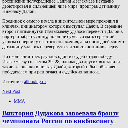
российский полусредневес Сайгид Изагахмаев неудачно
дебютировал в сильнейшей лиге мира, проиграв датчанину
Николасу Далби.
Поединок с самого начала в значительной мере проходил в
клинчах, инициатором которых выступал Далби. В середине
второй пятиминутки Изагахмаеву удалось перевести Далби в
партер и забрать спину, но он не сумел создать серьезной
угрозы сопернику из этого положения, а на последней минуте
датчанину удалось перевернуться и занять позицию сверху.
По окончании трех раундов один из судей отдал победу
Изагахмаеву со счетом 29–28, однако два других выставили
такие же оценки в пользу Далби, который и был объявлен
победителем при разногласии судейских записок.
Источник:
allboxing.ru
Next Post
ММА
Виктория Дудакова завоевала бронзу
чемпионата России по кикбоксингу