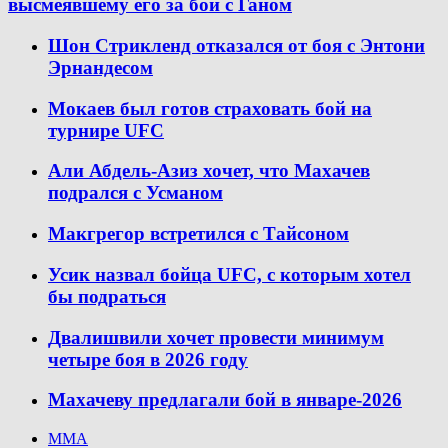
высмеявшему его за бой с Ганом
Шон Стрикленд отказался от боя с Энтони
Эрнандесом
Мокаев был готов страховать бой на
турнире UFC
Али Абдель-Азиз хочет, что Махачев
подрался с Усманом
Макгрегор встретился с Тайсоном
Усик назвал бойца UFC, с которым хотел
бы подраться
Двалишвили хочет провести минимум
четыре боя в 2026 году
Махачеву предлагали бой в январе-2026
ММА