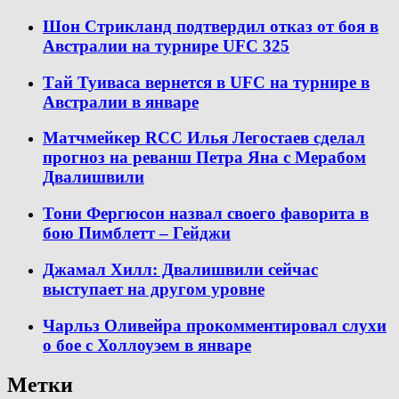
Шон Стрикланд подтвердил отказ от боя в
Австралии на турнире UFC 325
Тай Туиваса вернется в UFC на турнире в
Австралии в январе
Матчмейкер RCC Илья Легостаев сделал
прогноз на реванш Петра Яна с Мерабом
Двалишвили
Тони Фергюсон назвал своего фаворита в
бою Пимблетт – Гейджи
Джамал Хилл: Двалишвили сейчас
выступает на другом уровне
Чарльз Оливейра прокомментировал слухи
о бое с Холлоуэем в январе
Метки