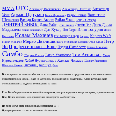
UFC
MMA
Александр
Александр Волкановски
Александр Пантожа
Арман Царукян
Валентина
Усик
Вадим Немков
Белал Мухаммад
Шевченко
Вальдо Кортес-Акоста
Вэйли Чжан
Генри Сехудо
ДМИТРИЙ БИВОЛ
Джек Делла
Дана Уайт
Джейк Пол
Девин Хейни
Маддалена
Илия Топурия
Дэн Хукер
Иан Гарри
Дэвид Бенавидес
Иржи
Ислам Махачев
Каратэ Wkf:
Иэн Мачадо Гэрри
Прохазка
Каратэ:
Мераб Двалишвили
Петр
Майкл Моралес
Мухаммад Мокаев
Орел-Карат
Ян
Профессионалы - Бокс
Пэдди Пимблетт
Роман Копылов
Самбо
Том Аспинэлл
Тагир Уланбеков
Умар
Сборная России
Хамзат Чимаев
Нурмагомедов
Хабиб Нурмагомедов
Шавкат Рахмонов
Энтони Джошуа
Шамиль Газиев
бокс
Все материалы на данном сайте взяты из открытых источников и предоставляются исключительно в
ознакомительных целях. Права на материалы принадлежат их владельцам. Администрация сайта
ответственности за содержание материала не несет.
Если Вы обнаружили на нашем сайте материалы, которые нарушают авторские права, принадлежащие
Вам, Вашей компании или организации, пожалуйста, сообщите нам.
На сайте могут быть опубликованы материалы 18+!
При цитировании ссылка на источник обязательна.