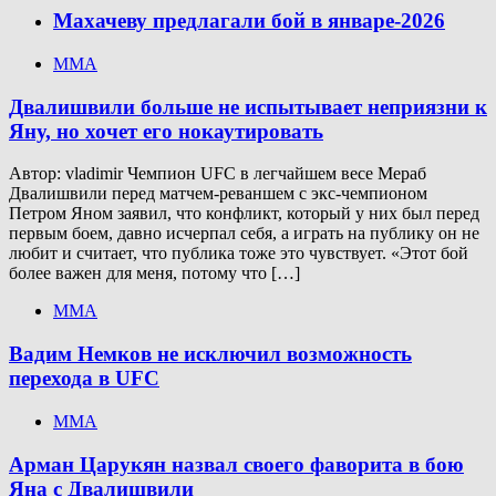
Махачеву предлагали бой в январе-2026
ММА
Двалишвили больше не испытывает неприязни к
Яну, но хочет его нокаутировать
Автор: vladimir Чемпион UFC в легчайшем весе Мераб
Двалишвили перед матчем-реваншем с экс-чемпионом
Петром Яном заявил, что конфликт, который у них был перед
первым боем, давно исчерпал себя, а играть на публику он не
любит и считает, что публика тоже это чувствует. «Этот бой
более важен для меня, потому что […]
ММА
Вадим Немков не исключил возможность
перехода в UFC
ММА
Арман Царукян назвал своего фаворита в бою
Яна с Двалишвили