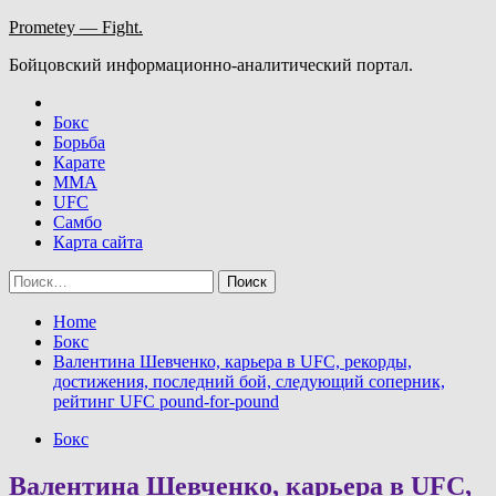
Skip
Prometey — Fight.
to
Бойцовский информационно-аналитический портал.
content
Бокс
Борьба
Карате
ММА
UFC
Самбо
Карта сайта
Найти:
Home
Бокс
Валентина Шевченко, карьера в UFC, рекорды,
достижения, последний бой, следующий соперник,
рейтинг UFC pound-for-pound
Бокс
Валентина Шевченко, карьера в UFC,