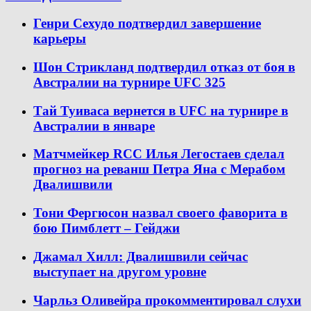
Генри Сехудо подтвердил завершение
карьеры
Шон Стрикланд подтвердил отказ от боя в
Австралии на турнире UFC 325
Тай Туиваса вернется в UFC на турнире в
Австралии в январе
Матчмейкер RCC Илья Легостаев сделал
прогноз на реванш Петра Яна с Мерабом
Двалишвили
Тони Фергюсон назвал своего фаворита в
бою Пимблетт – Гейджи
Джамал Хилл: Двалишвили сейчас
выступает на другом уровне
Чарльз Оливейра прокомментировал слухи