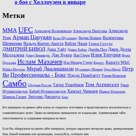
о бое с Холлоуэем в январе
Метки
UFC
MMA
Александр
Александр Волкановски
Александр Пантожа
Арман Царукян
Валентина
Усик
Вадим Немков
Белал Мухаммад
Шевченко
Вальдо Кортес-Акоста
Вэйли Чжан
Генри Сехудо
ДМИТРИЙ БИВОЛ
Джек Делла
Дана Уайт
Джейк Пол
Девин Хейни
Маддалена
Илия Топурия
Дэн Хукер
Иан Гарри
Дэвид Бенавидес
Иржи
Ислам Махачев
Каратэ Wkf:
Иэн Мачадо Гэрри
Прохазка
Каратэ:
Мераб Двалишвили
Петр
Майкл Моралес
Мухаммад Мокаев
Орел-Карат
Ян
Профессионалы - Бокс
Пэдди Пимблетт
Роман Копылов
Самбо
Том Аспинэлл
Тагир Уланбеков
Умар
Сборная России
Хамзат Чимаев
Нурмагомедов
Хабиб Нурмагомедов
Шавкат Рахмонов
Энтони Джошуа
Шамиль Газиев
бокс
Все материалы на данном сайте взяты из открытых источников и предоставляются исключительно в
ознакомительных целях. Права на материалы принадлежат их владельцам. Администрация сайта
ответственности за содержание материала не несет.
Если Вы обнаружили на нашем сайте материалы, которые нарушают авторские права, принадлежащие
Вам, Вашей компании или организации, пожалуйста, сообщите нам.