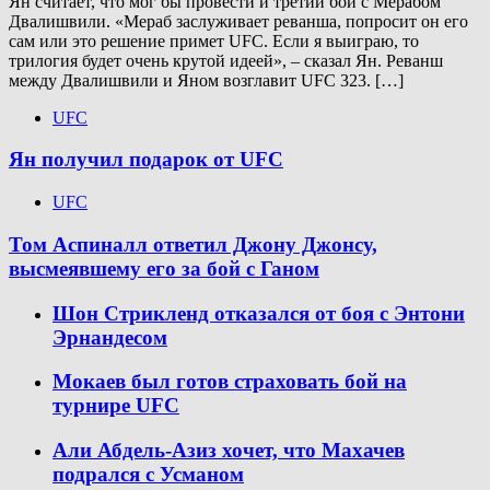
Ян считает, что мог бы провести и третий бой с Мерабом
Двалишвили. «Мераб заслуживает реванша, попросит он его
сам или это решение примет UFC. Если я выиграю, то
трилогия будет очень крутой идеей», – сказал Ян. Реванш
между Двалишвили и Яном возглавит UFC 323. […]
UFC
Ян получил подарок от UFC
UFC
Том Аспиналл ответил Джону Джонсу,
высмеявшему его за бой с Ганом
Шон Стрикленд отказался от боя с Энтони
Эрнандесом
Мокаев был готов страховать бой на
турнире UFC
Али Абдель-Азиз хочет, что Махачев
подрался с Усманом