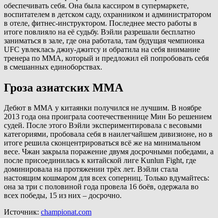
обеспечивать себя. Она была кассиром в супермаркете,
воспитателем в детском саду, охранником и администратором
в отеле, фитнес-инструктором. Последнее место работы в
итоге повлияло на её судьбу. Вэйли разрешали бесплатно
заниматься в зале, где она работала, там будущая чемпионка
UFC увлеклась джиу-джитсу и обратила на себя внимание
тренера по ММА, который и предложил ей попробовать себя
в смешанных единоборствах.
Гроза азиатских ММА
Дебют в ММА у китаянки получился не лучшим. В ноябре
2013 года она проиграла соотечественнице Мин Бо решением
судей. После этого Вэйли экспериментировала с весовыми
категориями, пробовала себя в наилегчайшем дивизионе, но в
итоге решила сконцентрироваться всё же на минимальном
весе. Чжан закрыла поражение двумя досрочными победами, а
после присоединилась к китайской лиге Kunlun Fight, где
доминировала на протяжении трёх лет. Вэйли стала
настоящим кошмаром для всех соперниц. Только вдумайтесь:
она за три с половиной года провела 16 боёв, одержала во
всех победы, 15 из них – досрочно.
Источник:
championat.com