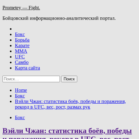
Skip
Prometey — Fight.
to
Бойцовский информационно-аналитический портал.
content
Бокс
Борьба
Карате
ММА
UFC
Самбо
Карта сайта
Найти:
Home
Бокс
Вэйли Чжан: статистика боёв, победы и поражения,
рекорд в UFC, вес, рост, размах рук
Бокс
Вэйли Чжан: статистика боёв, победы
и поражения, рекорд в UFC, вес, рост,