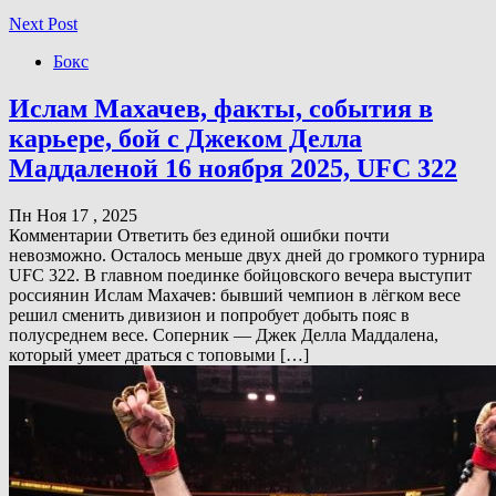
Next Post
Бокс
Ислам Махачев, факты, события в
карьере, бой с Джеком Делла
Маддаленой 16 ноября 2025, UFC 322
Пн Ноя 17 , 2025
Комментарии Ответить без единой ошибки почти
невозможно. Осталось меньше двух дней до громкого турнира
UFC 322. В главном поединке бойцовского вечера выступит
россиянин Ислам Махачев: бывший чемпион в лёгком весе
решил сменить дивизион и попробует добыть пояс в
полусреднем весе. Соперник — Джек Делла Маддалена,
который умеет драться с топовыми […]