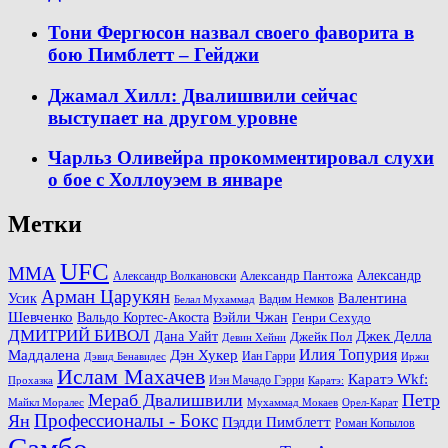
Тони Фергюсон назвал своего фаворита в
бою Пимблетт – Гейджи
Джамал Хилл: Двалишвили сейчас
выступает на другом уровне
Чарльз Оливейра прокомментировал слухи
о бое с Холлоуэем в январе
Метки
UFC
MMA
Александр
Александр Волкановски
Александр Пантожа
Арман Царукян
Валентина
Усик
Вадим Немков
Белал Мухаммад
Шевченко
Вальдо Кортес-Акоста
Вэйли Чжан
Генри Сехудо
ДМИТРИЙ БИВОЛ
Джек Делла
Дана Уайт
Джейк Пол
Девин Хейни
Маддалена
Илия Топурия
Дэн Хукер
Иан Гарри
Дэвид Бенавидес
Иржи
Ислам Махачев
Каратэ Wkf:
Иэн Мачадо Гэрри
Прохазка
Каратэ:
Мераб Двалишвили
Петр
Майкл Моралес
Мухаммад Мокаев
Орел-Карат
Ян
Профессионалы - Бокс
Пэдди Пимблетт
Роман Копылов