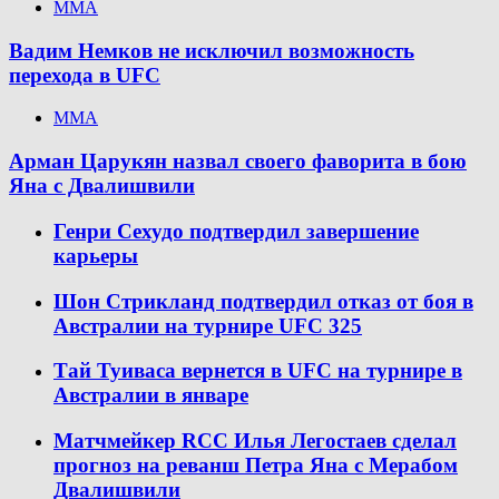
ММА
Вадим Немков не исключил возможность
перехода в UFC
ММА
Арман Царукян назвал своего фаворита в бою
Яна с Двалишвили
Генри Сехудо подтвердил завершение
карьеры
Шон Стрикланд подтвердил отказ от боя в
Австралии на турнире UFC 325
Тай Туиваса вернется в UFC на турнире в
Австралии в январе
Матчмейкер RCC Илья Легостаев сделал
прогноз на реванш Петра Яна с Мерабом
Двалишвили