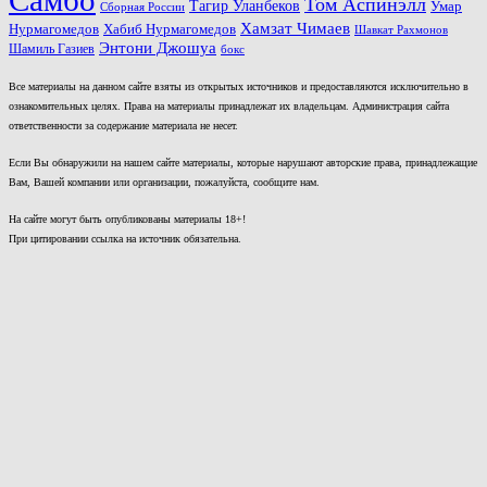
Самбо
Том Аспинэлл
Тагир Уланбеков
Умар
Сборная России
Хамзат Чимаев
Нурмагомедов
Хабиб Нурмагомедов
Шавкат Рахмонов
Энтони Джошуа
Шамиль Газиев
бокс
Все материалы на данном сайте взяты из открытых источников и предоставляются исключительно в
ознакомительных целях. Права на материалы принадлежат их владельцам. Администрация сайта
ответственности за содержание материала не несет.
Если Вы обнаружили на нашем сайте материалы, которые нарушают авторские права, принадлежащие
Вам, Вашей компании или организации, пожалуйста, сообщите нам.
На сайте могут быть опубликованы материалы 18+!
При цитировании ссылка на источник обязательна.