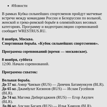
#Новости
В рамках Кубка сильнейших спортсменов пройдут матчевые
встречи между командами России и Белоруссии по вольной,
женской и греко-римской борьбе в олимпийских весовых
категориях. Программу и видеотрансляцию соревнований
сообщает WRESTRUS.RU.
8 ноября, Москва.
Спортивная борьба. «Кубок сильнейших спортсменов».
Программа соревнований (время — московское).
8 ноября, суббота
12:00. Начало соревнований.
Программа схваток:
Вольная борьба.
До 57 кг.
Амир Чамзын (RUS) — Димчик Батамункуев (BLR).
До 65 кг.
Джамбулат Кизинов (RUS) — Ислам Гусейнов
(BLR).
До 74 кг.
Магома Дибиргаджиев (RUS) — Егор Акулич
(BLR).
До 86 кг.
Арслан Багаев (RUS) — Илья Хамцов (BLR).