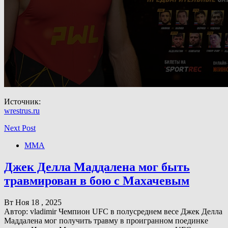
Источник:
wrestrus.ru
Next Post
ММА
Джек Делла Маддалена мог быть
травмирован в бою с Махачевым
Вт Ноя 18 , 2025
Автор: vladimir Чемпион UFC в полусреднем весе Джек Делла
Маддалена мог получить травму в проигранном поединке