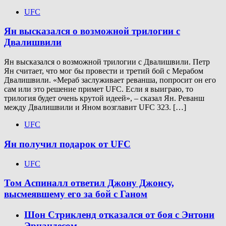
UFC
Ян высказался о возможной трилогии с
Двалишвили
Ян высказался о возможной трилогии с Двалишвили. Петр
Ян считает, что мог бы провести и третий бой с Мерабом
Двалишвили. «Мераб заслуживает реванша, попросит он его
сам или это решение примет UFC. Если я выиграю, то
трилогия будет очень крутой идеей», – сказал Ян. Реванш
между Двалишвили и Яном возглавит UFC 323. […]
UFC
Ян получил подарок от UFC
UFC
Том Аспиналл ответил Джону Джонсу,
высмеявшему его за бой с Ганом
Шон Стрикленд отказался от боя с Энтони
Эрнандесом