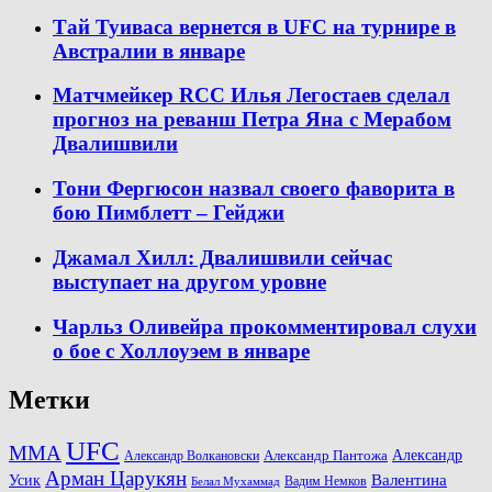
Тай Туиваса вернется в UFC на турнире в
Австралии в январе
Матчмейкер RCC Илья Легостаев сделал
прогноз на реванш Петра Яна с Мерабом
Двалишвили
Тони Фергюсон назвал своего фаворита в
бою Пимблетт – Гейджи
Джамал Хилл: Двалишвили сейчас
выступает на другом уровне
Чарльз Оливейра прокомментировал слухи
о бое с Холлоуэем в январе
Метки
UFC
MMA
Александр
Александр Волкановски
Александр Пантожа
Арман Царукян
Валентина
Усик
Вадим Немков
Белал Мухаммад