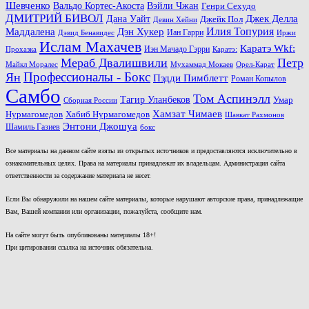
Шевченко
Вальдо Кортес-Акоста
Вэйли Чжан
Генри Сехудо
ДМИТРИЙ БИВОЛ
Джек Делла
Дана Уайт
Джейк Пол
Девин Хейни
Маддалена
Илия Топурия
Дэн Хукер
Иан Гарри
Дэвид Бенавидес
Иржи
Ислам Махачев
Каратэ Wkf:
Иэн Мачадо Гэрри
Прохазка
Каратэ:
Мераб Двалишвили
Петр
Майкл Моралес
Мухаммад Мокаев
Орел-Карат
Ян
Профессионалы - Бокс
Пэдди Пимблетт
Роман Копылов
Самбо
Том Аспинэлл
Тагир Уланбеков
Умар
Сборная России
Хамзат Чимаев
Нурмагомедов
Хабиб Нурмагомедов
Шавкат Рахмонов
Энтони Джошуа
Шамиль Газиев
бокс
Все материалы на данном сайте взяты из открытых источников и предоставляются исключительно в
ознакомительных целях. Права на материалы принадлежат их владельцам. Администрация сайта
ответственности за содержание материала не несет.
Если Вы обнаружили на нашем сайте материалы, которые нарушают авторские права, принадлежащие
Вам, Вашей компании или организации, пожалуйста, сообщите нам.
На сайте могут быть опубликованы материалы 18+!
При цитировании ссылка на источник обязательна.