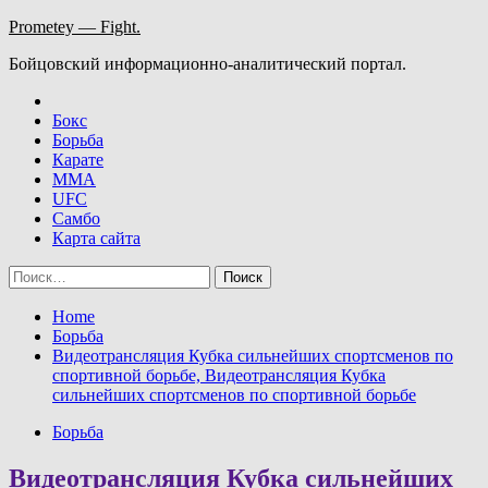
Skip
Prometey — Fight.
to
Бойцовский информационно-аналитический портал.
content
Бокс
Борьба
Карате
ММА
UFC
Самбо
Карта сайта
Найти:
Home
Борьба
Видеотрансляция Кубка сильнейших спортсменов по
спортивной борьбе, Видеотрансляция Кубка
сильнейших спортсменов по спортивной борьбе
Борьба
Видеотрансляция Кубка сильнейших