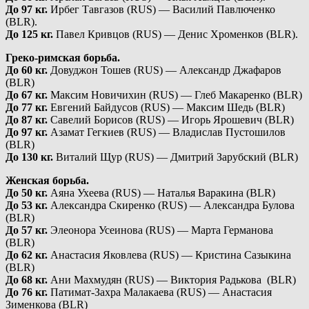
До 97 кг.
Ирбег Тавгазов (RUS) — Василий Павлюченко
(BLR).
До 125 кг.
Павел Кривцов (RUS) — Денис Хроменков (BLR).
Греко-римская борьба.
Д
о 60 кг.
Довуджон Тошев (RUS) — Александр Джафаров
(BLR)
До 67 кг.
Максим Новичихин (RUS) — Глеб Макаренко (BLR)
До 77 кг.
Евгений Байдусов (RUS) — Максим Шедь (BLR)
До 87 кг.
Савелий Борисов (RUS) — Игорь Ярошевич (BLR)
До 97 кг.
Азамат Гегкиев (RUS) — Владислав Пустошилов
(BLR)
До 130 кг.
Виталий Щур (RUS) — Дмитрий Зарубский (BLR)
Женская борьба.
До 50 кг.
Аяна Ухеева (RUS) — Наталья Варакина (BLR)
До 53 кг.
Александра Скиренко (RUS) — Александра Булова
(BLR)
До 57 кг.
Элеонора Усеинова (RUS) — Марта Германова
(BLR)
До 62 кг.
Анастасия Яковлева (RUS) — Кристина Сазыкина
(BLR)
До 68 кг.
Ани Махмудян (RUS) — Виктория Радькова (BLR)
До 76 кг.
Патимат-Захра Малакаева (RUS) — Анастасия
Зименкова (BLR)